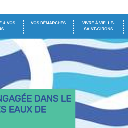
E & VOS
VOS DÉMARCHES
VIVRE À VIELLE-
US
SAINT-GIRONS
NGAGÉE DANS LE
ES EAUX DE