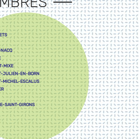
MBRES
ETS
GNACQ
E
T-MIXE
T-JULIEN-EN-BORN
T-MICHEL-ESCALUS
ER
LE-SAINT-GIRONS