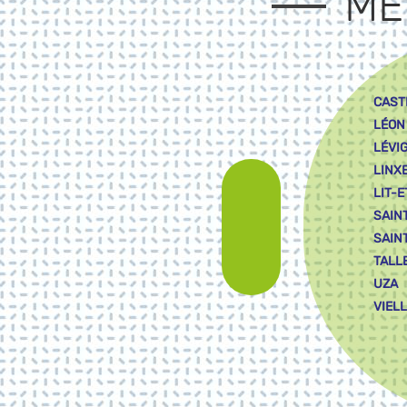
ME
CAST
LÉON
LÉVI
LINX
LIT-E
SAIN
SAIN
TALL
UZA
VIEL